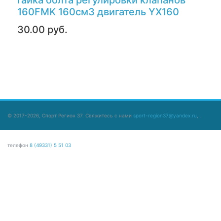
гайка болта регулировки клапанов
160FMK 160см3 двигатель YX160
30.00 руб.
© 2017-2026, Спорт Регион 37. Свяжитесь с нами
sport-region37@yandex.ru
,
телефон
8 (49331) 5 51 03