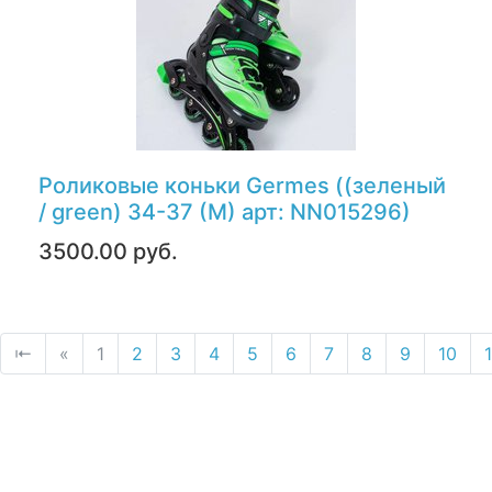
Роликовые коньки Germes ((зеленый
/ green) 34-37 (M) арт: NN015296)
3500.00 руб.
⇤
«
1
2
3
4
5
6
7
8
9
10
1