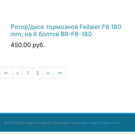
Ротор/диск тормозной Feilaier F6 180
mm, на 6 болтов BR-F6-180
450.00 руб.
⇤
«
1
2
»
⇥
© 2017-2026, Спорт Регион 37. Свяжитесь с нами
sport-region37@yandex.ru
,