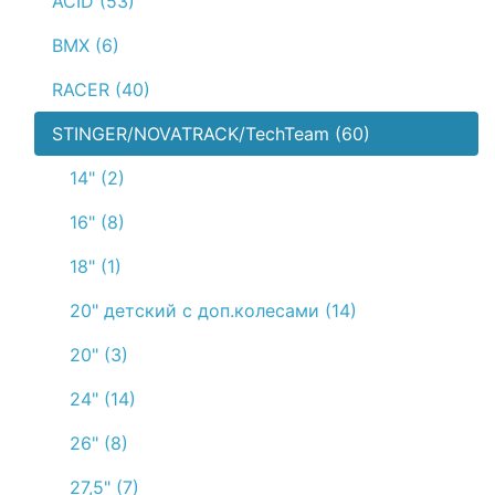
ACID (53)
BMX (6)
RACER (40)
STINGER/NOVATRACK/TechTeam (60)
14" (2)
16" (8)
18" (1)
20" детский с доп.колесами (14)
20" (3)
24" (14)
26" (8)
27,5" (7)