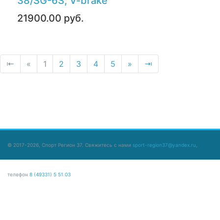
38/SG-6S, V-brake
21900.00 руб.
⇤
«
1
2
3
4
5
»
⇥
© 2017-2026, Спорт Регион 37. Свяжитесь с нами
sport-region37@yandex.ru
,
телефон
8 (49331) 5 51 03