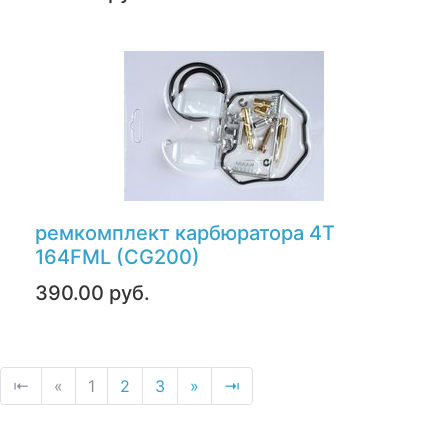
ремкомплект карбюратора 4Т
164FML (CG200)
390.00 руб.
⇤
«
1
2
3
»
⇥