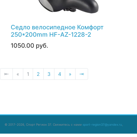
Седло велосипедное Комфорт
250*200mm HF-AZ-1228-2
1050.00 руб.
⇤
«
1
2
3
4
»
⇥
© 2017-2026, Спорт Регион 37. Свяжитесь с нами
sport-region37@yandex.ru
,