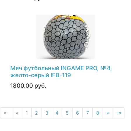
Мяч футбольный INGAME PRO, №4,
желто-серый IFB-119
1800.00 руб.
⇤
«
1
2
3
4
5
6
7
8
»
⇥