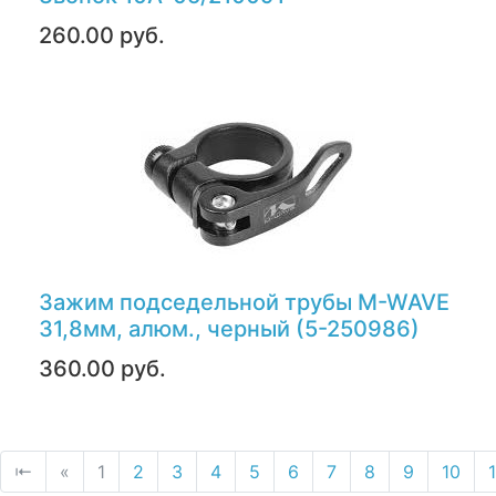
260.00 руб.
Зажим подседельной трубы M-WAVE
31,8мм, алюм., черный (5-250986)
360.00 руб.
⇤
«
1
2
3
4
5
6
7
8
9
10
1